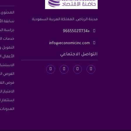
المحتوى 
مدينة الرياض, المملكة العربية السعودية
سابقة ال
دراسة ال
+966550217734
خدمات ال
info@economicinc.com
التمويل و
التواصل الاجتماعي
الأعمال ال
الاستشار
الفرص الد
فرص الم
الامتياز ا
استثمار ا
المدونات